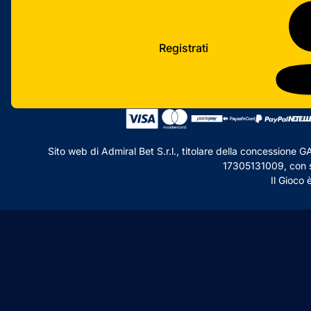
Registrati
Sito web di Admiral Bet S.r.l., titolare della concession
17305131009, con s
Il Gioco