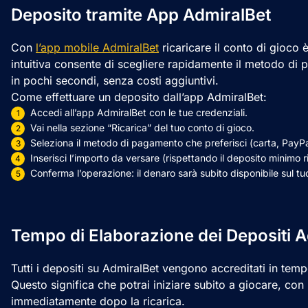
Deposito tramite App AdmiralBet
Con
l’app mobile AdmiralBet
ricaricare il conto di gioco 
intuitiva consente di scegliere rapidamente il metodo di
in pochi secondi, senza costi aggiuntivi.
Come effettuare un deposito dall’app AdmiralBet:
Accedi all’app AdmiralBet con le tue credenziali.
Vai nella sezione “Ricarica” del tuo conto di gioco.
Seleziona il metodo di pagamento che preferisci (carta, PayPal
Inserisci l’importo da versare (rispettando il deposito minimo r
Conferma l’operazione: il denaro sarà subito disponibile sul tu
Tempo di Elaborazione dei Depositi 
Tutti i depositi su AdmiralBet vengono accreditati in temp
Questo significa che potrai iniziare subito a giocare, con
immediatamente dopo la ricarica.