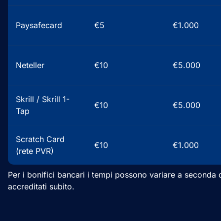
Paysafecard
€5
€1.000
Neteller
€10
€5.000
Skrill / Skrill 1-
€10
€5.000
Tap
Scratch Card
€10
€1.000
(rete PVR)
Per i bonifici bancari i tempi possono variare a seconda 
accreditati subito.