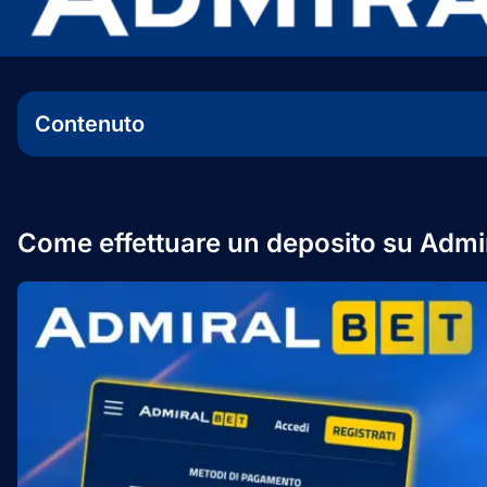
Contenuto
Come effettuare un deposito su AdmiralBet?
Metodi di deposito AdmiralBet: opzioni di pagament
Deposito tramite App AdmiralBet
Come effettuare un deposito su Admi
Tempo di Elaborazione dei Depositi AdmiralBet
Problemi con i Depositi su AdmiralBet
Domande Frequenti